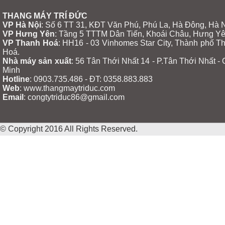
THANG MÁY TRÍ ĐỨC
VP Hà Nội
: Số 6 TT 31, KĐT Văn Phú, Phú La, Hà Đông, Hà 
VP Hưng Yên
:
Tầng 5 TTTM Dân Tiến, Khoái Châu, Hưng Y
VP Thanh Hoá
: HH16 - 03 Vinhomes Star City, Thành phố 
Hoá.
Nhà máy sản xuất
: 56 Tân Thới Nhất 14 - P.Tân Thới Nhất -
Minh
Hotline
: 0903.735.486 - ĐT: 0358.883.883
Web
: www.thangmaytriduc.com
Email
: congtytriduc86@gmail.com
© Copyright 2016 All Rights Reserved.