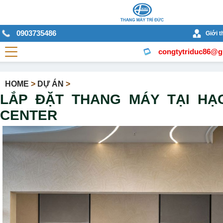
0903735486
Giới t
congtytriduc86@g
HOME
>
DỰ ÁN
>
LẮP ĐẶT THANG MÁY TẠI HẠ
CENTER