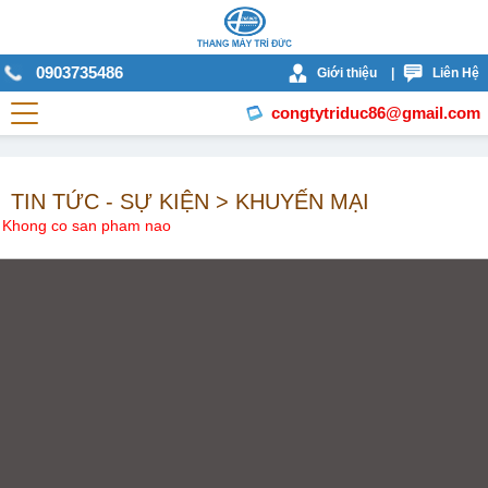
0903735486
Giới thiệu
|
Liên Hệ
congtytriduc86@gmail.com
TIN TỨC - SỰ KIỆN > KHUYẾN MẠI
Khong co san pham nao