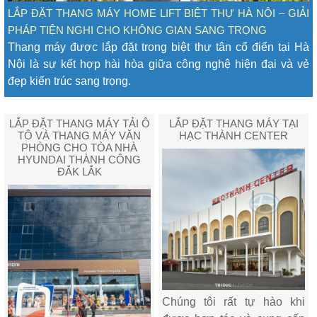
LẮP ĐẶT THANG MÁY HOME LIFT BIỆT THỰ HÀ NỘI – GIẢI
PHÁP TIỆN NGHI CHO KHÔNG GIAN SANG TRỌNG
Thang máy được lắp đặt trong biệt thự tân cổ điển tại Hà
Nội là sự kết hợp hài hòa giữa công nghệ hiện đại và vẻ
đẹp kiến trúc sang trọng.
LẮP ĐẶT THANG MÁY TẢI Ô
LẮP ĐẶT THANG MÁY TẠI
TÔ VÀ THANG MÁY VĂN
HẠC THÀNH CENTER
PHÒNG CHO TÒA NHÀ
HYUNDAI THÀNH CÔNG
ĐẮK LẮK
Chúng tôi rất tự hào khi