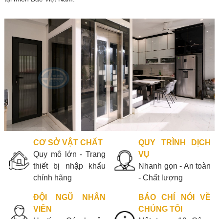
CƠ SỞ VẬT CHẤT
QUY TRÌNH DỊCH
Quy mô lớn - Trang
VỤ
thiết bị nhập khẩu
Nhanh gọn - An toàn
chính hãng
- Chất lượng
ĐỘI NGŨ NHÂN
BÁO CHÍ NÓI VỀ
VIÊN
CHÚNG TÔI