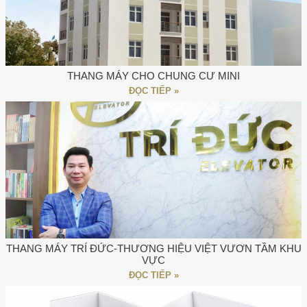
THANG MÁY CHO CHUNG CƯ MINI
ĐỌC TIẾP »
THANG MÁY TRÍ ĐỨC-THƯƠNG HIỆU VIỆT VƯƠN TẦM KHU
VỰC
ĐỌC TIẾP »