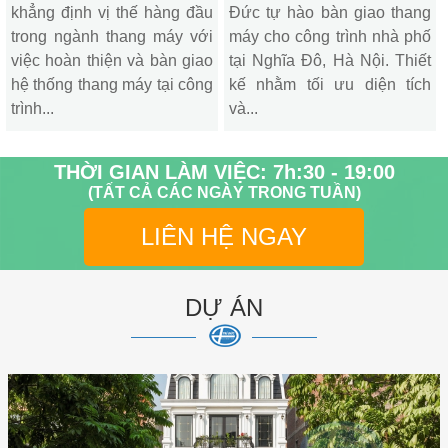
khẳng định vị thế hàng đầu
Đức tự hào bàn giao thang
trong ngành thang máy với
máy cho công trình nhà phố
việc hoàn thiện và bàn giao
tại Nghĩa Đô, Hà Nội. Thiết
hệ thống thang máy tại công
kế nhằm tối ưu diện tích
trình...
và...
THỜI GIAN LÀM VIỆC: 7h:30 - 19:00
(TẤT CẢ CÁC NGÀY TRONG TUẦN)
LIÊN HỆ NGAY
DỰ ÁN