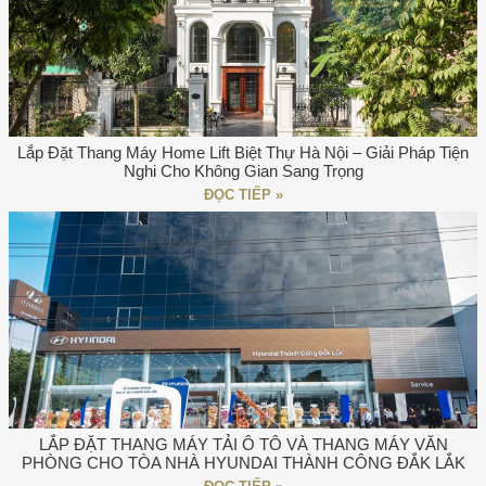
Lắp Đặt Thang Máy Home Lift Biệt Thự Hà Nội – Giải Pháp Tiện
Nghi Cho Không Gian Sang Trọng
ĐỌC TIẾP »
LẮP ĐẶT THANG MÁY TẢI Ô TÔ VÀ THANG MÁY VĂN
PHÒNG CHO TÒA NHÀ HYUNDAI THÀNH CÔNG ĐẮK LẮK