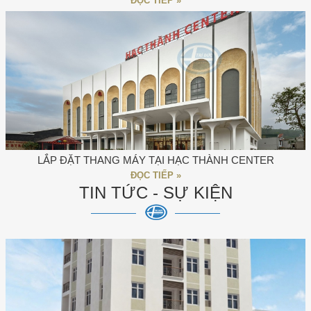
ĐỌC TIẾP »
LẮP ĐẶT THANG MÁY TẠI HẠC THÀNH CENTER
ĐỌC TIẾP »
TIN TỨC - SỰ KIỆN