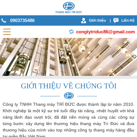
0903735486
Giới thiệu
|
Liên Hệ
congtytriduc86@gmail.com
GIỚI THIỆU VỀ CHÚNG TÔI
Công ty TNHH Thang máy TRÍ ĐỨC được thành lập từ năm 2010.
Khởi nghiệp là một kỹ sư trẻ tuổi đầy tài năng, nhiệt huyết với khả
năng lãnh đạo vượt trội, đã đặt nền móng và cùng các cộng sự
từng bước xây dựng lên thương hiệu thang máy Trí Đức và đưa
thương hiệu của mình vào top những công ty thang máy hàng đầu
tại miền Bắc Việt Nam.