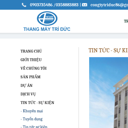
0903735486
/0358883883
|
congtytriduc86@g
T
TIN TỨC - SỰ K
TRANG CHỦ
GIỚI THIỆU
VỀ CHÚNG TÔI
SẢN PHẨM
DỰ ÁN
DỊCH VỤ
TIN TỨC - SỰ KIỆN
- Khuyến mại
- Tuyển dụng
- Tin tức sự kiện