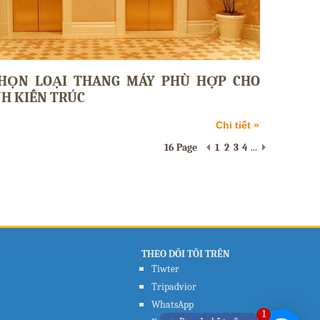
HỌN LOẠI THANG MÁY PHÙ HỢP CHO
H KIẾN TRÚC
Chi tiết »
16 Page
1
2
3
4
...
THEO DÕI TÔI TRÊN
Tiwter
Tripadvior
WhatsApp
1