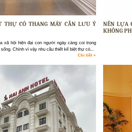
ỆT THỰ CÓ THANG MÁY CẦN LƯU Ý
NÊN LỰA 
KHÔNG PH
ủa xã hội hiện đại con người ngày càng coi trọng
sống. Chính vì vậy nhu cầu thiết kế biệt thự có...
Chi tiết »