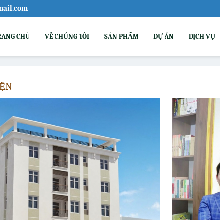
mail.com
RANG CHỦ
VỀ CHÚNG TÔI
SẢN PHẨM
DỰ ÁN
DỊCH VỤ
IỆN