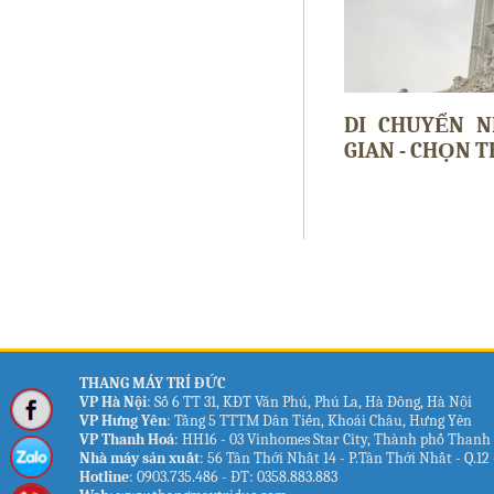
DI CHUYỂN 
GIAN - CHỌN 
THANG MÁY TRÍ ĐỨC
VP Hà Nội
: Số 6 TT 31, KĐT Văn Phú, Phú La, Hà Đông, Hà Nội
VP Hưng Yên
:
Tầng 5 TTTM Dân Tiến, Khoái Châu, Hưng Yên
VP Thanh Hoá
: HH16 - 03 Vinhomes Star City, Thành phố Than
Nhà máy sản xuất
: 56 Tân Thới Nhất 14 - P.Tân Thới Nhất - Q.1
Hotline
: 0903.735.486 - ĐT: 0358.883.883