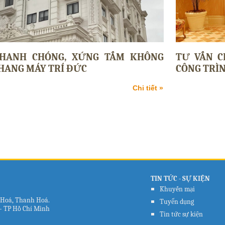
NHANH CHÓNG, XỨNG TẤM KHÔNG
TƯ VẤN C
THANG MÁY TRÍ ĐỨC
CÔNG TRÌN
Chi tiết »
TIN TỨC - SỰ KIỆN
Khuyến mại
h Hoá, Thanh Hoá.
Tuyển dụng
2 - TP Hồ Chí Minh
Tin tức sự kiện