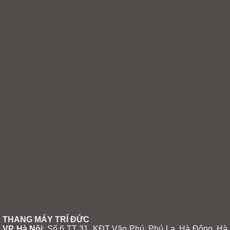
THANG MÁY TRÍ ĐỨC
VP Hà Nội
: Số 6 TT 31, KĐT Văn Phú, Phú La, Hà Đông, Hà